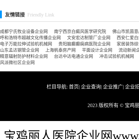
友情链接
Friendly Link
成都宁氏牧业设备企业网
南宁西京白癜风医学研究院
佛山市凯茵意
呼和浩特市超越文化传播企业网
文安宏达制管厂企业网
西安仁爱白
电子万能拉伸试验机机械网
贵阳脑癫癫痫病医院企业网
家居装饰综
山东孟达钢管企业网
上海帆泰房产网
平面设计企业网
流动新闻
精意辐射防护材料企业网
台达中达电通企业网
冲击试验机机械网
风派微社区企业网
栏目导航:
首页
|
企业查询
|
企业推广
|
企业
2023 版权所有 © 
宝鸡丽人医院企业网www.f