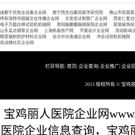
成都宁氏牧业设备企业网
南宁西京白癜风医学研究院
佛山市凯茵意
呼和浩特市超越文化传播企业网
文安宏达制管厂企业网
西安仁爱白
电子万能拉伸试验机机械网
贵阳脑癫癫痫病医院企业网
家居装饰综
山东孟达钢管企业网
上海帆泰房产网
平面设计企业网
流动新闻
精意辐射防护材料企业网
台达中达电通企业网
冲击试验机机械网
风派微社区企业网
栏目导航:
首页
|
企业查询
|
企业推广
|
企业
2023 版权所有 © 
宝鸡丽人医院企业网www.f
医院企业信息查询，宝鸡